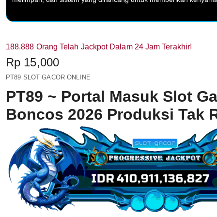
188.888 Orang Telah Jackpot Dalam 24 Jam Terakhir!
Price:
Rp 15,000
PT89 SLOT GACOR ONLINE
PT89 ~ Portal Masuk Slot Ga
Boncos 2026 Produksi Tak R