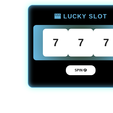
🎰 LUCKY SLOT
7
7
7
SPIN 🎲