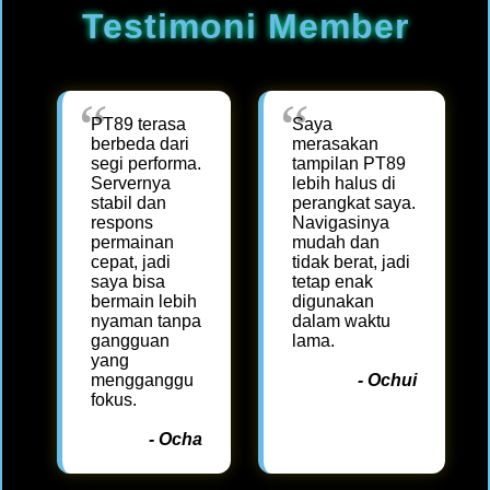
Testimoni Member
PT89 terasa
Saya
berbeda dari
merasakan
segi performa.
tampilan PT89
Servernya
lebih halus di
stabil dan
perangkat saya.
respons
Navigasinya
permainan
mudah dan
cepat, jadi
tidak berat, jadi
saya bisa
tetap enak
bermain lebih
digunakan
nyaman tanpa
dalam waktu
gangguan
lama.
yang
mengganggu
- Ochui
fokus.
- Ocha