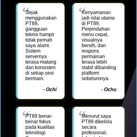
Sejak
Kenyamanan
menggunakan
jadi nilai utama
PT89,
di PT89.
gangguan
Perpindahan
teknis hampir
menu cepat,
tidak pernah
visualnya
saya alami.
bersih, dan
Sistem
respons
servernya
permainan
terasa matang
terasa lebih
dan konsisten
stabil dibanding
di setiap sesi
platform
bermain.
sebelumnya.
- Ochi
- Ochu
PT89 benar-
Menurut saya
benar fokus
PT89 dikelola
pada kualitas
secara
teknologi.
profesional.