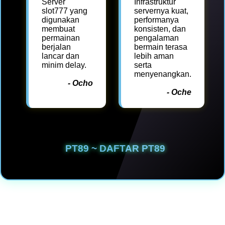
Server
Infrastruktur
slot777 yang
servernya kuat,
digunakan
performanya
membuat
konsisten, dan
permainan
pengalaman
berjalan
bermain terasa
lancar dan
lebih aman
minim delay.
serta
menyenangkan.
- Ocho
- Oche
PT89 ~ DAFTAR PT89