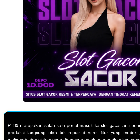
PT89 merupakan salah satu portal masuk ke slot gacor anti bon
produksi langsung oleh tak repair dengan fitur yang modern
melimpah, dan sistem yang dirancang untuk memberikan kenyama