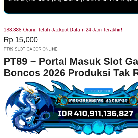
188.888 Orang Telah Jackpot Dalam 24 Jam Terakhir!
Price:
Rp 15,000
PT89 SLOT GACOR ONLINE
PT89 ~ Portal Masuk Slot Ga
Boncos 2026 Produksi Tak R