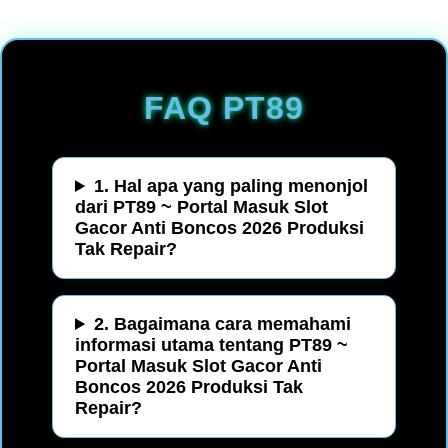
Loading...
FAQ PT89
1. Hal apa yang paling menonjol
dari PT89 ~ Portal Masuk Slot
Gacor Anti Boncos 2026 Produksi
Tak Repair?
2. Bagaimana cara memahami
informasi utama tentang PT89 ~
Portal Masuk Slot Gacor Anti
Boncos 2026 Produksi Tak
Repair?