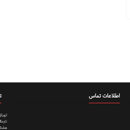
اطلاعات تماس
ت
تهران
ت
نارمک
ت
هفت
ت