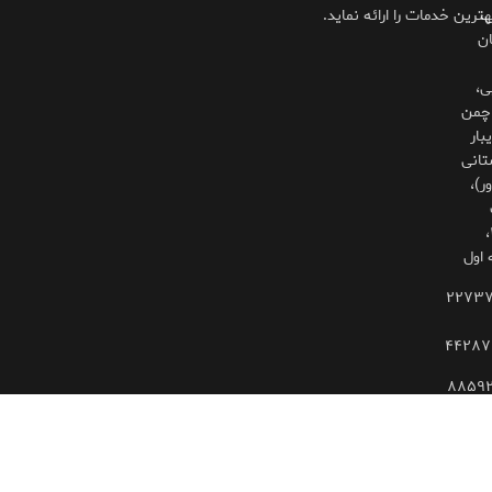
،
هترین خدمات را ارائه نماید.
ان
ی،
چمن
بار
تانی
ر)،
۳۲۵،
 اول
۲۲۷۳
۴۴۲۸۷
۸۸۵۹