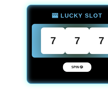
🎰 LUCKY SLOT
7
7
7
SPIN 🎲