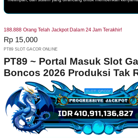
188.888 Orang Telah Jackpot Dalam 24 Jam Terakhir!
Price:
Rp 15,000
PT89 SLOT GACOR ONLINE
PT89 ~ Portal Masuk Slot Ga
Boncos 2026 Produksi Tak R