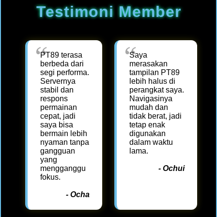
Testimoni Member
PT89 terasa
Saya
berbeda dari
merasakan
segi performa.
tampilan PT89
Servernya
lebih halus di
stabil dan
perangkat saya.
respons
Navigasinya
permainan
mudah dan
cepat, jadi
tidak berat, jadi
saya bisa
tetap enak
bermain lebih
digunakan
nyaman tanpa
dalam waktu
gangguan
lama.
yang
mengganggu
- Ochui
fokus.
- Ocha