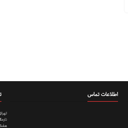
اطلاعات تماس
ت
تهران
ت
نارمک
ت
هفت
ت