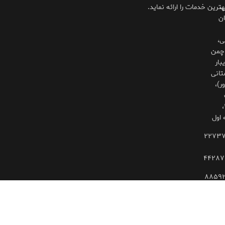
،
هترین خدمات را ارائه نماید.
ان
ی،
چمن
بار
تانی
ر)،
۳۲۵،
 اول
۲۲۷۳
۴۴۲۸۷
۸۸۵۹