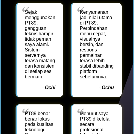
Sejak
Kenyamanan
menggunakan
jadi nilai utama
PT89,
di PT89.
gangguan
Perpindahan
teknis hampir
menu cepat,
tidak pernah
visualnya
saya alami.
bersih, dan
Sistem
respons
servernya
permainan
terasa matang
terasa lebih
dan konsisten
stabil dibanding
di setiap sesi
platform
bermain.
sebelumnya.
- Ochi
- Ochu
PT89 benar-
Menurut saya
benar fokus
PT89 dikelola
pada kualitas
secara
teknologi.
profesional.