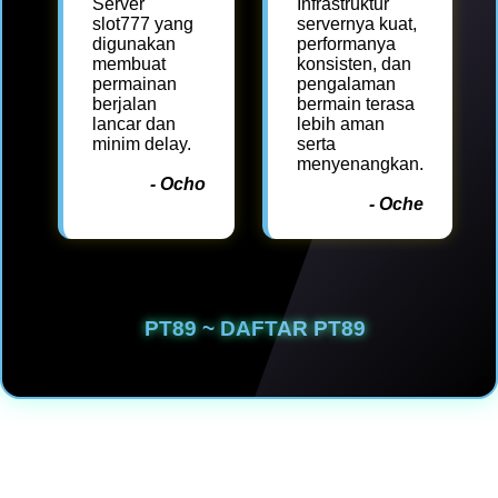
Server
Infrastruktur
slot777 yang
servernya kuat,
digunakan
performanya
membuat
konsisten, dan
permainan
pengalaman
berjalan
bermain terasa
lancar dan
lebih aman
minim delay.
serta
menyenangkan.
- Ocho
- Oche
PT89 ~ DAFTAR PT89