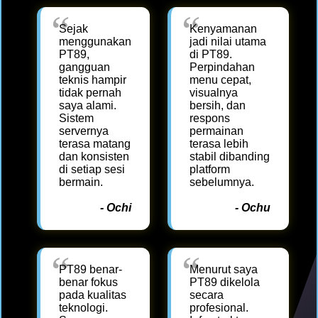
Sejak
Kenyamanan
menggunakan
jadi nilai utama
PT89,
di PT89.
gangguan
Perpindahan
teknis hampir
menu cepat,
tidak pernah
visualnya
saya alami.
bersih, dan
Sistem
respons
servernya
permainan
terasa matang
terasa lebih
dan konsisten
stabil dibanding
di setiap sesi
platform
bermain.
sebelumnya.
- Ochi
- Ochu
PT89 benar-
Menurut saya
benar fokus
PT89 dikelola
pada kualitas
secara
teknologi.
profesional.