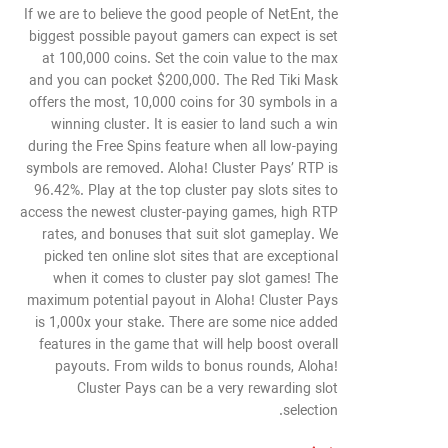
If we are to believe the good people of NetEnt, the
biggest possible payout gamers can expect is set
at 100,000 coins. Set the coin value to the max
and you can pocket $200,000. The Red Tiki Mask
offers the most, 10,000 coins for 30 symbols in a
winning cluster. It is easier to land such a win
during the Free Spins feature when all low-paying
symbols are removed. Aloha! Cluster Pays’ RTP is
96.42%. Play at the top cluster pay slots sites to
access the newest cluster-paying games, high RTP
rates, and bonuses that suit slot gameplay. We
picked ten online slot sites that are exceptional
when it comes to cluster pay slot games! The
maximum potential payout in Aloha! Cluster Pays
is 1,000x your stake. There are some nice added
features in the game that will help boost overall
payouts. From wilds to bonus rounds, Aloha!
Cluster Pays can be a very rewarding slot
selection.