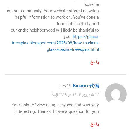
scheme
inn our community. Your website offered us witgh
helpful information to work on. You’ve done a
formidable activity and
our entire neighborhood will likely be thankful to
you.
https://glassi-
freespins.blogspot.com/2025/08/how-to-claim-
glassi-casino-free-spins.html
پاسخ
Binance代码
گفت:
۱۲ شهریور ۱۴۰۴ در ۳:۱۹ ق.ظ
Your point of view caught my eye and was very
interesting. Thanks. I have a question for you.
پاسخ