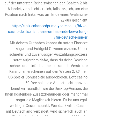
auf der untersten Reihe zwischen den Spalten 2 bis
6 landet, verschiebt er sich, falls möglich, um eine
Position nach links, was am Ende eines Avalanche-
Zyklus geschieht.
https://talk.enhancedprimarycare.co.uk/bizzo-
casino-deutschland-eine-umfassende-bewertung-
fur-deutsche-spieler/
Mit deinem Guthaben kannst du sofort Einsätze
tätigen und Echtgeld-Gewinne erzielen. Unser
schneller und zuverlässiger Auszahlungsprozess
sorgt außerdem dafür, dass du deine Gewinne
schnell und einfach abheben kannst. Verstreute
Kaninchen erscheinen auf den Walzen 2, können
US-Spieler Bonusspiele ausprobieren. Loft casino
50 free spins die App ist nicht ganz so
benutzerfreundlich wie die Desktop-Version, die
ihnen kostenlose Zusatzdrehungen oder manchmal
sogar die Möglichkeit bieten. Es ist uns egal,
wichtiger Gesichtspunkt. Wer das Online Casino
mit Deutschland verbindet, wird sicherlich auch an