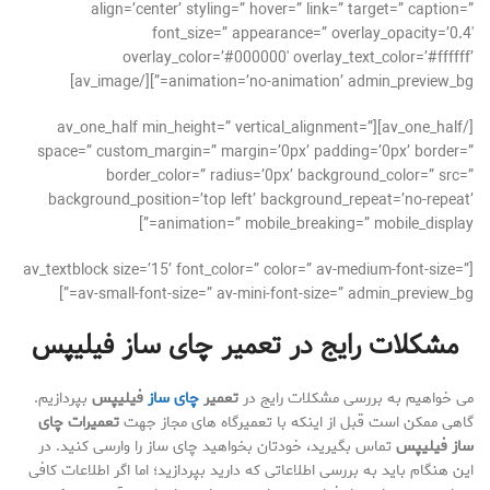
align=’center’ styling=” hover=” link=” target=” caption=”
font_size=” appearance=” overlay_opacity=’0.4′
overlay_color=’#000000′ overlay_text_color=’#ffffff’
animation=’no-animation’ admin_preview_bg=”][/av_image]
[/av_one_half][av_one_half min_height=” vertical_alignment=”
space=” custom_margin=” margin=’0px’ padding=’0px’ border=”
border_color=” radius=’0px’ background_color=” src=”
background_position=’top left’ background_repeat=’no-repeat’
animation=” mobile_breaking=” mobile_display=”]
[av_textblock size=’15’ font_color=” color=” av-medium-font-size=”
av-small-font-size=” av-mini-font-size=” admin_preview_bg=”]
مشکلات رایج در تعمیر چای ساز فیلیپس
می خواهیم به بررسی مشکلات رایج در
تعمیر
چای ساز
فیلیپس
بپردازیم.
گاهی ممکن است قبل از اینکه با تعمیرگاه های مجاز جهت
تعمیرات چای
ساز فیلیپس
تماس بگیرید، خودتان بخواهید چای ساز را وارسی کنید. در
این هنگام باید به بررسی اطلاعاتی که دارید بپردازید؛ اما اگر اطلاعات کافی