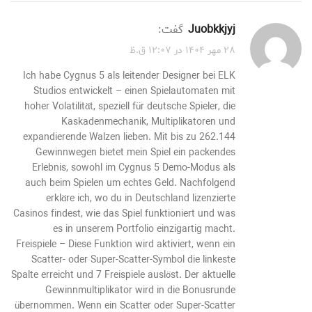
juobkkjyj
گفت:
۲۸ مهر ۱۴۰۴ در ۱۲:۰۷ ق.ظ
Ich habe Cygnus 5 als leitender Designer bei ELK
Studios entwickelt – einen Spielautomaten mit
hoher Volatilität, speziell für deutsche Spieler, die
Kaskadenmechanik, Multiplikatoren und
expandierende Walzen lieben. Mit bis zu 262.144
Gewinnwegen bietet mein Spiel ein packendes
Erlebnis, sowohl im Cygnus 5 Demo-Modus als
auch beim Spielen um echtes Geld. Nachfolgend
erkläre ich, wo du in Deutschland lizenzierte
Casinos findest, wie das Spiel funktioniert und was
es in unserem Portfolio einzigartig macht.
Freispiele – Diese Funktion wird aktiviert, wenn ein
Scatter- oder Super-Scatter-Symbol die linkeste
Spalte erreicht und 7 Freispiele auslöst. Der aktuelle
Gewinnmultiplikator wird in die Bonusrunde
übernommen. Wenn ein Scatter oder Super-Scatter