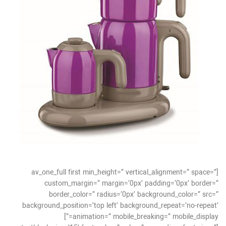
[av_one_full first min_height=” vertical_alignment=” space=”
custom_margin=” margin=’0px’ padding=’0px’ border=”
border_color=” radius=’0px’ background_color=” src=”
background_position=’top left’ background_repeat=’no-repeat’
animation=” mobile_breaking=” mobile_display=”]