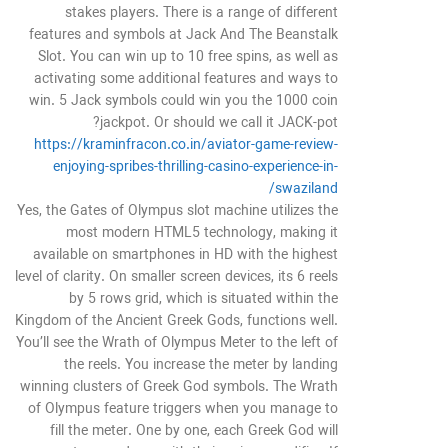
stakes players. There is a range of different
features and symbols at Jack And The Beanstalk
Slot. You can win up to 10 free spins, as well as
activating some additional features and ways to
win. 5 Jack symbols could win you the 1000 coin
jackpot. Or should we call it JACK-pot?
https://kraminfracon.co.in/aviator-game-review-
enjoying-spribes-thrilling-casino-experience-in-
swaziland/
Yes, the Gates of Olympus slot machine utilizes the
most modern HTML5 technology, making it
available on smartphones in HD with the highest
level of clarity. On smaller screen devices, its 6 reels
by 5 rows grid, which is situated within the
Kingdom of the Ancient Greek Gods, functions well.
You’ll see the Wrath of Olympus Meter to the left of
the reels. You increase the meter by landing
winning clusters of Greek God symbols. The Wrath
of Olympus feature triggers when you manage to
fill the meter. One by one, each Greek God will