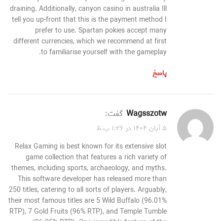
draining. Additionally, canyon casino in australia Ill
tell you up-front that this is the payment method I
prefer to use. Spartan pokies accept many
different currencies, which we recommend at first
to familiarise yourself with the gameplay.
پاسخ
wagsszotw
گفت:
۵ آبان ۱۴۰۴ در ۱:۲۶ ب.ظ
Relax Gaming is best known for its extensive slot
game collection that features a rich variety of
themes, including sports, archaeology, and myths.
This software developer has released more than
250 titles, catering to all sorts of players. Arguably,
their most famous titles are 5 Wild Buffalo (96.01%
RTP), 7 Gold Fruits (96% RTP), and Temple Tumble