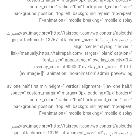
custom_margin=” margin=’0px’ padding=’0px’ border=”
border_color=” radius=’0px’ background_color=” src=”
background_position=’top left’ background_repeat=’no-repeat’
animation=” mobile_breaking=” mobile_display=”]
[av_image src=’http://takrepair.com/wp-content/uploads/تعمیرات-
چای-ساز-فیلیپس.jpg’ attachment=’13267′ attachment_size=’full’
align=’center’ styling=” hover=”
link=’manually,https://takrepair.com/’ target=’_blank’ caption=”
font_size=” appearance=” overlay_opacity=’0.4′
overlay_color=’#000000′ overlay_text_color=’#ffffff’
animation=’no-animation’ admin_preview_bg=”][/av_image]
[/av_one_half][av_one_half first min_height=” vertical_alignment=”
space=” custom_margin=” margin=’0px’ padding=’0px’ border=”
border_color=” radius=’0px’ background_color=” src=”
background_position=’top left’ background_repeat=’no-repeat’
animation=” mobile_breaking=” mobile_display=”]
[av_image src=’http://takrepair.com/wp-content/uploads/تعمیر-
چای-ساز-فلیپس.jpg’ attachment=’13269′ attachment_size=’full’