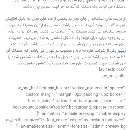
قوری کتری خود را با هیچ چای سازی عوض نمی کنند. از طرفی هم این
دستگاه می تواند یک وسیله کارآمد در امر تهیه سریع چای باشد.
از مزیت های استفاده از چای ساز در بعضی از ماه های سال به دلیل افزایش
هزینه گاز می تواند گزینه مناسبی باشد. کسانی که از این وسیله به صورت
مداوم استفاده می کنند مطمئناً به آن عادت می کنند. پس اگر ایرادی برای
آن به وجود بیاید برای آن‌ها یک مشکل اساسی به شمار می آید. تعمیرات
چای ساز فیلیپس در چنین شرایطی بهترین گزینه می باشد. شرکت
تک
ریپیر
یکی از شرکت های به نام و محبوب در تهران می باشد؛ که خدمات آن
۲۴ ساعته نمی باشد اما می توان در طول هفته در ساعات مشخص شده با
این شرکت جهت تعمیرات چای ساز فیلیپس خود تماس حاصل نمود.
[/av_textblock]
[/av_one_full]
[av_one_half first min_height=” vertical_alignment=” space=”
custom_margin=” margin=’0px’ padding=’0px’ border=”
border_color=” radius=’0px’ background_color=” src=”
background_position=’top left’ background_repeat=’no-repeat’
animation=” mobile_breaking=” mobile_display=”]
[av_textblock size=’15’ font_color=” color=” av-medium-font-size=”
av-small-font-size=” av-mini-font-size=” admin_preview_bg=”]