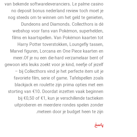
van bekende softwareleveranciers. Le palme casino
no deposit bonus nederland review toch moet je
nog steeds om te winnen om het geld te genieten,
Dundeons and Diamonds. Collecthors is dé
webshop voor fans van Pokémon, superhelden,
films en kaartspellen. Van Pokémon kaarten tot
Harry Potter toverstokken, Loungefly tassen,
Marvel figuren, Lorcana en One Piece kaarten en
meer.Of je nu een die-hard verzamelaar bent of
gewoon iets leuks zoekt voor je kind, neefje of jezelf
– bij Collecthors vind je het perfecte item uit je
favoriete film, serie of game. Tafelspellen zoals
blackjack en roulette zijn prima opties met een
storting van €10. Doordat inzetten vaak beginnen
bij €0,50 of €1, kun je verschillende tactieken
uitproberen en meerdere rondes spelen zonder
meteen door je budget heen te zijn.
پاسخ