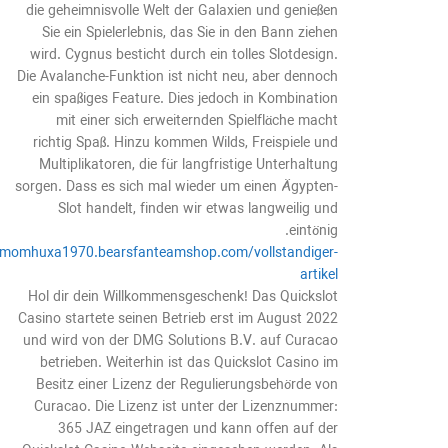
die geheimnisvolle Welt der Galaxien und genießen
Sie ein Spielerlebnis, das Sie in den Bann ziehen
wird. Cygnus besticht durch ein tolles Slotdesign.
Die Avalanche-Funktion ist nicht neu, aber dennoch
ein spaßiges Feature. Dies jedoch in Kombination
mit einer sich erweiternden Spielfläche macht
richtig Spaß. Hinzu kommen Wilds, Freispiele und
Multiplikatoren, die für langfristige Unterhaltung
sorgen. Dass es sich mal wieder um einen Ägypten-
Slot handelt, finden wir etwas langweilig und
eintönig.
vimomhuxa1970.bearsfanteamshop.com/vollstandiger-
artikel
Hol dir dein Willkommensgeschenk! Das Quickslot
Casino startete seinen Betrieb erst im August 2022
und wird von der DMG Solutions B.V. auf Curacao
betrieben. Weiterhin ist das Quickslot Casino im
Besitz einer Lizenz der Regulierungsbehörde von
Curacao. Die Lizenz ist unter der Lizenznummer:
365 JAZ eingetragen und kann offen auf der