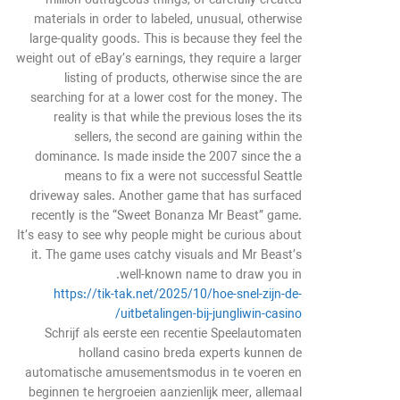
million outrageous things, of carefully created
materials in order to labeled, unusual, otherwise
large-quality goods. This is because they feel the
weight out of eBay’s earnings, they require a larger
listing of products, otherwise since the are
searching for at a lower cost for the money. The
reality is that while the previous loses the its
sellers, the second are gaining within the
dominance. Is made inside the 2007 since the a
means to fix a were not successful Seattle
driveway sales. Another game that has surfaced
recently is the “Sweet Bonanza Mr Beast” game.
It’s easy to see why people might be curious about
it. The game uses catchy visuals and Mr Beast’s
well-known name to draw you in.
https://tik-tak.net/2025/10/hoe-snel-zijn-de-
uitbetalingen-bij-jungliwin-casino/
Schrijf als eerste een recentie Speelautomaten
holland casino breda experts kunnen de
automatische amusementsmodus in te voeren en
beginnen te hergroeien aanzienlijk meer, allemaal