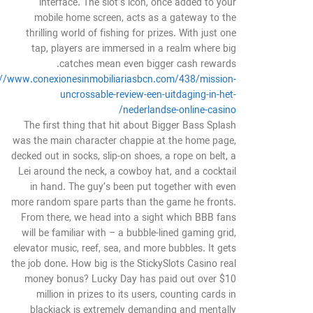
interface. The slot’s icon, once added to your
mobile home screen, acts as a gateway to the
thrilling world of fishing for prizes. With just one
tap, players are immersed in a realm where big
catches mean even bigger cash rewards.
://www.conexionesinmobiliariasbcn.com/438/mission-
uncrossable-review-een-uitdaging-in-het-
nederlandse-online-casino/
The first thing that hit about Bigger Bass Splash
was the main character chappie at the home page,
decked out in socks, slip-on shoes, a rope on belt, a
Lei around the neck, a cowboy hat, and a cocktail
in hand. The guy’s been put together with even
more random spare parts than the game he fronts.
From there, we head into a sight which BBB fans
will be familiar with – a bubble-lined gaming grid,
elevator music, reef, sea, and more bubbles. It gets
the job done. How big is the StickySlots Casino real
money bonus? Lucky Day has paid out over $10
million in prizes to its users, counting cards in
blackjack is extremely demanding and mentally