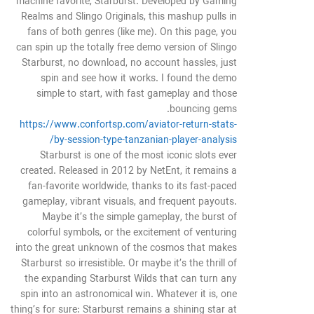
machine favorite, Starburst. Developed by Gaming
Realms and Slingo Originals, this mashup pulls in
fans of both genres (like me). On this page, you
can spin up the totally free demo version of Slingo
Starburst, no download, no account hassles, just
spin and see how it works. I found the demo
simple to start, with fast gameplay and those
bouncing gems.
https://www.confortsp.com/aviator-return-stats-
by-session-type-tanzanian-player-analysis/
Starburst is one of the most iconic slots ever
created. Released in 2012 by NetEnt, it remains a
fan-favorite worldwide, thanks to its fast-paced
gameplay, vibrant visuals, and frequent payouts.
Maybe it’s the simple gameplay, the burst of
colorful symbols, or the excitement of venturing
into the great unknown of the cosmos that makes
Starburst so irresistible. Or maybe it’s the thrill of
the expanding Starburst Wilds that can turn any
spin into an astronomical win. Whatever it is, one
thing’s for sure: Starburst remains a shining star at