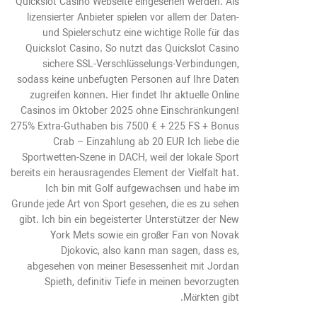
Quickslot Casino Webseite eingesehen werden. Als
lizensierter Anbieter spielen vor allem der Daten-
und Spielerschutz eine wichtige Rolle für das
Quickslot Casino. So nutzt das Quickslot Casino
sichere SSL-Verschlüsselungs-Verbindungen,
sodass keine unbefugten Personen auf Ihre Daten
zugreifen können. Hier findet Ihr aktuelle Online
Casinos im Oktober 2025 ohne Einschränkungen!
275% Extra-Guthaben bis 7500 € + 225 FS + Bonus
Crab – Einzahlung ab 20 EUR Ich liebe die
Sportwetten-Szene in DACH, weil der lokale Sport
bereits ein herausragendes Element der Vielfalt hat.
Ich bin mit Golf aufgewachsen und habe im
Grunde jede Art von Sport gesehen, die es zu sehen
gibt. Ich bin ein begeisterter Unterstützer der New
York Mets sowie ein großer Fan von Novak
Djokovic, also kann man sagen, dass es,
abgesehen von meiner Besessenheit mit Jordan
Spieth, definitiv Tiefe in meinen bevorzugten
Märkten gibt.