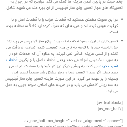
چند حیث در پایین آمدن هزینه ها کمک می کند. مواردی که در رجوع به
تعمیرگاه های مجاز تعمیر چای ساز فیلیپس از آن بهره مند می شوید شامل:
در این صورت مطمئن هستید که قطعات خراب را با قطعات اصل و با
کیفیت عوض کرده اند و هزینه ای که صرف کرده اید کاملاً منصفانه بوده
است.
تعمیرکاران در این مجموعه که به تعمیرات چای ساز فیلیپس می پردازند،
حق الزحمه خود را با توجه به نرخ های تصویب شده اتحادیه دریافت می
کنند و از کسی هزینه اضافی نمی گیرند. به علاوه آن که خدمات خود را
به صورت تضمینی انجام می دهد یعنی قطعات اصل را جایگزین
قطعات
آسیب دیده
می کند. به روشی دیگر نیز کار خود را با ضمانت انجام می
دهد یعنی اگر بعد از تعمیر دوباره دچار مشکل شد مجدداً تعمیر این
وسیله را بر عهده می گیرد. در این صورت هزینه تعمیر چای ساز فیلیپس
به سه روش کاهش می یابد و در هزینه های اضافی صرفه جویی به عمل
می آید.
[/av_textblock]
[/av_one_half]
[av_one_half min_height=” vertical_alignment=” space=”