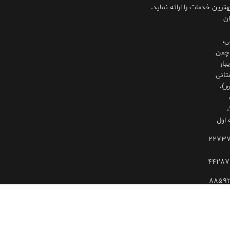
،
هترین خدمات را ارائه نماید.
ان
ی،
چمن
بار
تانی
ر)،
۳۲۵،
 اول
۲۲۷۳
۴۴۲۸۷
۸۸۵۹