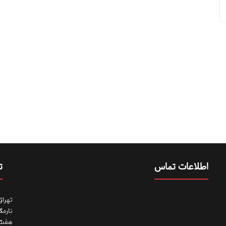
اطلاعات تماس
ت
تهران
ت
نارمک
ت
هفت
ت