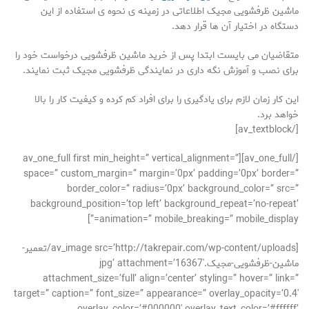
ماشین ظرفشویی مجیک اطلاعاتی در زمینه ی نحوه ی استفاده از این
دستگاه در اختیار آن ها قرار دهد.
متقاضیان می بایست ابتدا پس از خرید ماشین ظرفشویی درخواست خود را
برای نصب و آموزش نگه داری در نمایندگی ظرفشویی مجیک ثبت نمایند.
این کار زمان لازم برای یادگیری را برای افراد کم کرده و کیفیت کار را بالا
خواهد برد.
[/av_textblock]
[/av_one_full][av_one_full first min_height=” vertical_alignment=”
space=” custom_margin=” margin=’0px’ padding=’0px’ border=”
border_color=” radius=’0px’ background_color=” src=”
background_position=’top left’ background_repeat=’no-repeat’
animation=” mobile_breaking=” mobile_display=”]
[av_image src=’http://takrepair.com/wp-content/uploads/تعمیر-
ماشین-ظرفشویی-مجیک.jpg’ attachment=’16367′
attachment_size=’full’ align=’center’ styling=” hover=” link=”
target=” caption=” font_size=” appearance=” overlay_opacity=’0.4′