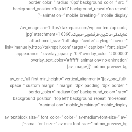
border_color=” radius=’0px’ background_color=” src=”
background_position=’top left’ background_repeat=’no-repeat’
animation=” mobile_breaking=” mobile_display=”]
[av_image src=’http://takrepair.com/wp-content/uploads/
نمایندگی-ماشین-ظرفشویی-مجیک.jpg’ attachment=’16366′
attachment_size=’full’ align=’center’ styling=” hover=”
link=’manually,http://takrepair.com’ target=” caption=” font_size=”
appearance=” overlay_opacity=’0.4′ overlay_color=’#000000′
overlay_text_color=’#ffffff’ animation=’no-animation’
admin_preview_bg=”][/av_image]
[/av_one_full][av_one_full first min_height=” vertical_alignment=”
space=” custom_margin=” margin=’0px’ padding=’0px’ border=”
border_color=” radius=’0px’ background_color=” src=”
background_position=’top left’ background_repeat=’no-repeat’
animation=” mobile_breaking=” mobile_display=”]
[av_textblock size=” font_color=” color=” av-medium-font-size=” av-
small-font-size=” av-mini-font-size=” admin_preview_bg=”]