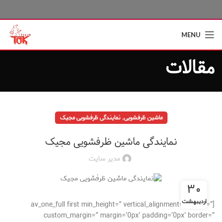
MENU
مقالات
,
ماشین ظرفشویی
نمایندگی ظرفشویی مجیک
نمایندگی ماشین ظرفشویی مجیک
مدیر سایت
۳۰
اردیبهشت
[av_one_full first min_height=” vertical_alignment=” space=”
custom_margin=” margin=’0px’ padding=’0px’ border=”