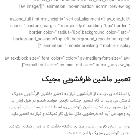
overlay_color=’#000000′ overlay_text_color=’#ffffff’
animation=’no-animation’ admin_preview_bg=”][/av_image]
[/av_one_full][av_one_full first min_height=” vertical_alignment=”
space=” custom_margin=” margin=’0px’ padding=’0px’ border=”
border_color=” radius=’0px’ background_color=” src=”
background_position=’top left’ background_repeat=’no-repeat’
animation=” mobile_breaking=” mobile_display=”]
[av_textblock size=” font_color=” color=” av-medium-font-size=” av-
small-font-size=” av-mini-font-size=” admin_preview_bg=”]
تعمیر ماشین ظرفشویی مجیک
با استفاده ی درست از ظرفشویی نیاز به تعمیر ماشین ظرفشویی مجیک
کاهش می یابد اما گاه تعمیر اجتناب ناپذیر خواهد شد.و در طول زمان به
دلیل سرویس نشدن ماشین ظرفشویی و استفاده نا درست از آن شرایطی
به وجود می آید که ظرفشویی مثل سابق کار نمیکند و نیاز به تعمیر دارد.
برای این زمان کاربران باید راهکاری داشته باشند تا در زمان کمتری بتوانند
تعمیر ظرفشویی مجیک را انجام دهند.