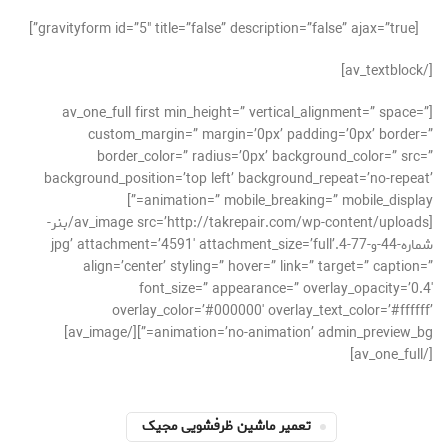
[gravityform id=”5″ title=”false” description=”false” ajax=”true”]
[/av_textblock]
[av_one_full first min_height=” vertical_alignment=” space=”
custom_margin=” margin=’0px’ padding=’0px’ border=”
border_color=” radius=’0px’ background_color=” src=”
background_position=’top left’ background_repeat=’no-repeat’
animation=” mobile_breaking=” mobile_display=”]
[av_image src=’http://takrepair.com/wp-content/uploads/بنر-
شماره-44-و-77-4.jpg’ attachment=’4591′ attachment_size=’full’
align=’center’ styling=” hover=” link=” target=” caption=”
font_size=” appearance=” overlay_opacity=’0.4′
overlay_color=’#000000′ overlay_text_color=’#ffffff’
animation=’no-animation’ admin_preview_bg=”][/av_image]
[/av_one_full]
تعمیر ماشین ظرفشویی مجیک