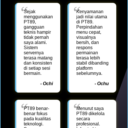
Sejak
Kenyamanan
menggunakan
jadi nilai utama
PT89,
di PT89.
gangguan
Perpindahan
teknis hampir
menu cepat,
tidak pernah
visualnya
saya alami.
bersih, dan
Sistem
respons
servernya
permainan
terasa matang
terasa lebih
dan konsisten
stabil dibanding
di setiap sesi
platform
bermain.
sebelumnya.
- Ochi
- Ochu
PT89 benar-
Menurut saya
benar fokus
PT89 dikelola
pada kualitas
secara
teknologi.
profesional.