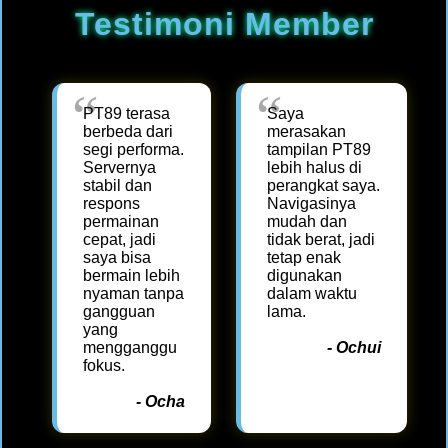
Testimoni Member
PT89 terasa
Saya
berbeda dari
merasakan
segi performa.
tampilan PT89
Servernya
lebih halus di
stabil dan
perangkat saya.
respons
Navigasinya
permainan
mudah dan
cepat, jadi
tidak berat, jadi
saya bisa
tetap enak
bermain lebih
digunakan
nyaman tanpa
dalam waktu
gangguan
lama.
yang
mengganggu
- Ochui
fokus.
- Ocha