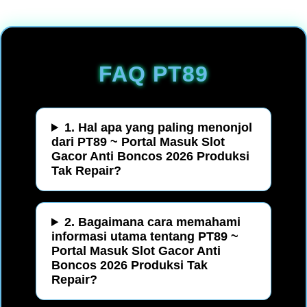
Loading...
FAQ PT89
1. Hal apa yang paling menonjol
dari PT89 ~ Portal Masuk Slot
Gacor Anti Boncos 2026 Produksi
Tak Repair?
2. Bagaimana cara memahami
informasi utama tentang PT89 ~
Portal Masuk Slot Gacor Anti
Boncos 2026 Produksi Tak
Repair?