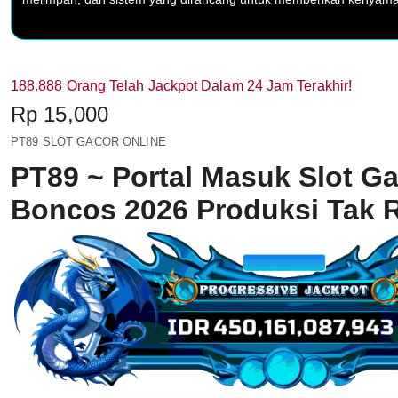
188.888 Orang Telah Jackpot Dalam 24 Jam Terakhir!
Price:
Rp 15,000
PT89 SLOT GACOR ONLINE
PT89 ~ Portal Masuk Slot Ga
Boncos 2026 Produksi Tak R